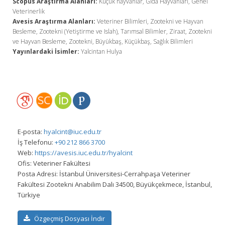
Scopus Araştırma Alanları:
Küçük hayvanlar, Gıda Hayvanları, Genel
Veterinerlik
Avesis Araştırma Alanları:
Veteriner Bilimleri, Zootekni ve Hayvan
Besleme, Zootekni (Yetiştirme ve Islah), Tarımsal Bilimler, Ziraat, Zootekni
ve Hayvan Besleme, Zootekni, Büyükbaş, Küçükbaş, Sağlık Bilimleri
Yayınlardaki İsimler:
Yalcintan Hulya
E-posta:
hyalcint@iuc.edu.tr
İş Telefonu:
+90 212 866 3700
Web:
https://avesis.iuc.edu.tr/hyalcint
Ofis:
Veteriner Fakültesi
Posta Adresi:
İstanbul Üniversitesi-Cerrahpaşa Veteriner
Fakültesi Zootekni Anabilim Dalı 34500, Büyükçekmece, İstanbul,
Türkiye
Özgeçmiş Dosyası İndir