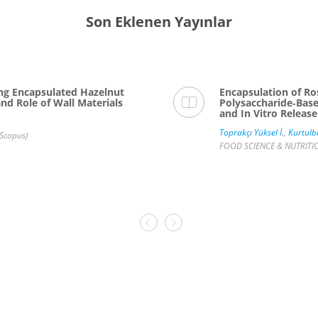
Son Eklenen Yayınlar
ing Encapsulated Hazelnut
Encapsulation of Ro
and Role of Wall Materials
Polysaccharide‐Base
and In Vitro Release
Toprakçı Yüksel İ.
,
Kurtulb
Scopus)
FOOD SCIENCE & NUTRITION,