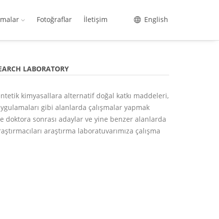
şmalar
Fotoğraflar
İletişim
English
SEARCH LABORATORY
sentetik kimyasallara alternatif doğal katkı maddeleri,
uygulamaları gibi alanlarda çalışmalar yapmak
ve doktora sonrası adaylar ve yine benzer alanlarda
raştırmacıları araştırma laboratuvarımıza çalışma