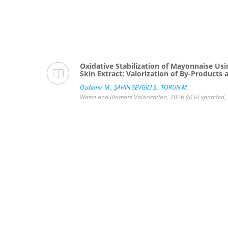
Oxidative Stabilization of Mayonnaise Us
Skin Extract: Valorization of By-Products 
Özdemir M.
,
ŞAHİN SEVGİLİ S.
,
TORUN M.
 Z.
, et al.
Waste and Biomass Valorization, 2026 (SCI-Expanded, 