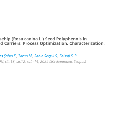
sehip (Rosa canina L.) Seed Polyphenols in
d Carriers: Process Optimization, Characterization,
aş Şahin E.
,
Torun M.
,
Şahin Sevgili S.
,
Falsafi S. R.
 cilt.13, sa.12, ss.1-14, 2025 (SCI-Expanded, Scopus)