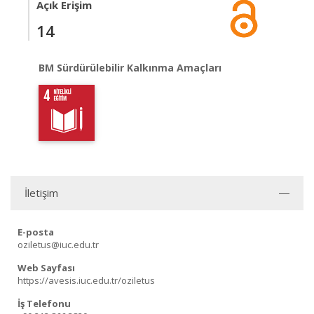
Açık Erişim
14
BM Sürdürülebilir Kalkınma Amaçları
İletişim
E-posta
oziletus@iuc.edu.tr
Web Sayfası
https://avesis.iuc.edu.tr/oziletus
İş Telefonu