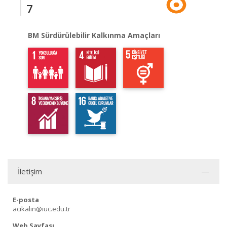
7
BM Sürdürülebilir Kalkınma Amaçları
İletişim
E-posta
acikalin@iuc.edu.tr
Web Sayfası