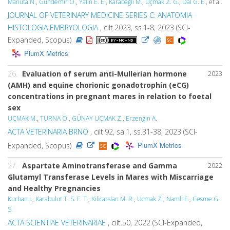
Manuta N.
,
Gündemir O.
,
Yalin E. E.
,
Karabağli M.
,
Uçmak Z. G.
,
Dal G. E.
, et al.
JOURNAL OF VETERINARY MEDICINE SERIES C: ANATOMIA
HISTOLOGIA EMBRYOLOGIA
, cilt.2023, ss.1-8, 2023 (SCI-
Expanded, Scopus)
PlumX Metrics
26.
Evaluation of serum anti-Mullerian hormone
2023
(AMH) and equine chorionic gonadotrophin (eCG)
concentrations in pregnant mares in relation to foetal
sex
UÇMAK M.
,
TURNA Ö.
,
GÜNAY UÇMAK Z.
,
Erzengin A.
ACTA VETERINARIA BRNO
, cilt.92, sa.1, ss.31-38, 2023 (SCI-
PlumX Metrics
Expanded, Scopus)
27.
Aspartate Aminotransferase and Gamma
2022
Glutamyl Transferase Levels in Mares with Miscarriage
and Healthy Pregnancies
Kurban I.
,
Karabulut T. S. F. T.
,
Kilicarslan M. R.
,
Ucmak Z.
,
Namli E.
,
Cesme G.
S.
ACTA SCIENTIAE VETERINARIAE
, cilt.50, 2022 (SCI-Expanded,