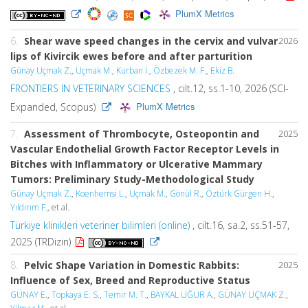
PlumX Metrics
6.
Shear wave speed changes in the cervix and vulvar
2026
lips of Kivircik ewes before and after parturition
Günay Uçmak Z.
,
Uçmak M.
,
Kurban İ.
,
Özbezek M. F.
,
Ekiz B.
FRONTIERS IN VETERINARY SCIENCES
, cilt.12, ss.1-10, 2026 (SCI-
PlumX Metrics
Expanded, Scopus)
7.
Assessment of Thrombocyte, Osteopontin and
2025
Vascular Endothelial Growth Factor Receptor Levels in
Bitches with Inflammatory or Ulcerative Mammary
Tumors: Preliminary Study-Methodological Study
Günay Uçmak Z.
,
Koenhemsi L.
,
Uçmak M.
,
Gönül R.
,
Öztürk Gürgen H.
,
Yıldırım F.
, et al.
Türkiye klinikleri veteriner bilimleri (online)
, cilt.16, sa.2, ss.51-57,
2025 (TRDizin)
8.
Pelvic Shape Variation in Domestic Rabbits:
2025
Influence of Sex, Breed and Reproductive Status
GÜNAY E.
,
Topkaya E. S.
,
Temir M. T.
,
BAYKAL UĞUR A.
,
GÜNAY UÇMAK Z.
,