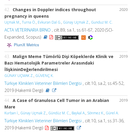
42.
Changes in Doppler indices throughout
2020
pregnancy in queens
Uçmak M.
,
Turna Ö.
,
Evkuran Dal G.
,
Günay Uçmak Z.
,
Gunduz M. C.
ACTA VETERINARIA BRNO
, cilt.89, sa.1, ss.61-67, 2020 (SCI-
Expanded, Scopus)
PlumX Metrics
43.
Malign Meme Tümörlü Dişi Köpeklerde Klinik ve
2019
Bazı Hematolojik Parametreler Arasındaki
İlişkininDeğerlendirilmesi
GÜNAY UÇMAK Z.
,
GÜVENÇ K.
Türkiye Klinikleri Veteriner Bilimleri Dergisi
, cilt.10, sa.2, ss.45-52,
2019 (Hakemli Dergi)
44.
A Case of Granulosa Cell Tumor in an Arabian
2019
Mare
Kurban İ.
,
Günay Uçmak Z.
,
Gündüz M. C.
,
Baykal A.
,
Sönmez K.
,
Gürel A.
Türkiye Klinikleri Veteriner Bilimleri Dergisi
, cilt.10, sa.1, ss.31-36,
2019 (Hakemli Dergi)