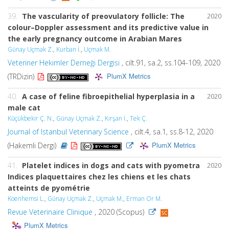
39.
The vascularity of preovulatory follicle: The
2020
colour–Doppler assessment and its predictive value in
the early pregnancy outcome in Arabian Mares
Günay Uçmak Z.
,
Kurban İ.
,
Uçmak M.
Veteriner Hekimler Derneği Dergisi
, cilt.91, sa.2, ss.104-109, 2020
PlumX Metrics
(TRDizin)
40.
A case of feline fibroepithelial hyperplasia in a
2020
male cat
Küçükbekir Ç. N.
,
Günay Uçmak Z.
,
Kırşan İ.
,
Tek Ç.
Journal of Istanbul Veterinary Science
, cilt.4, sa.1, ss.8-12, 2020
PlumX Metrics
(Hakemli Dergi)
41.
Platelet indices in dogs and cats with pyometra
2020
Indices plaquettaires chez les chiens et les chats
atteints de pyométrie
Koenhemsi L.
,
Günay Uçmak Z.
,
Uçmak M.
,
Erman Or M.
Revue Veterinaire Clinique
, 2020 (Scopus)
PlumX Metrics