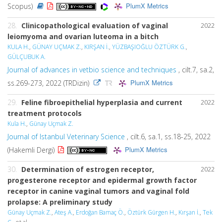
PlumX Metrics
Scopus)
28.
Clinicopathological evaluation of vaginal
2022
leiomyoma and ovarian luteoma in a bitch
KULA H.
,
GÜNAY UÇMAK Z.
,
KIRŞAN İ.
,
YÜZBAŞIOĞLU ÖZTÜRK G.
,
GÜLÇUBUK A.
Journal of advances in vetbio science and techniques
, cilt.7, sa.2,
PlumX Metrics
ss.269-273, 2022 (TRDizin)
29.
Feline fibroepithelial hyperplasia and current
2022
treatment protocols
Kula H.
,
Günay Uçmak Z.
Journal of Istanbul Veterinary Science
, cilt.6, sa.1, ss.18-25, 2022
PlumX Metrics
(Hakemli Dergi)
30.
Determination of estrogen receptor,
2022
progesterone receptor and epidermal growth factor
receptor in canine vaginal tumors and vaginal fold
prolapse: A preliminary study
Günay Uçmak Z.
,
Ateş A.
,
Erdoğan Bamaç Ö.
,
Öztürk Gürgen H.
,
Kırşan İ.
,
Tek