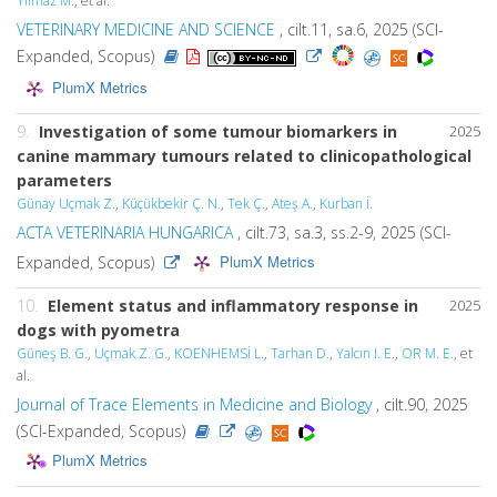
Yilmaz M.
, et al.
VETERINARY MEDICINE AND SCIENCE
, cilt.11, sa.6, 2025 (SCI-
Expanded, Scopus)
PlumX Metrics
9.
Investigation of some tumour biomarkers in
2025
canine mammary tumours related to clinicopathological
parameters
Günay Uçmak Z.
,
Küçükbekir Ç. N.
,
Tek Ç.
,
Ateş A.
,
Kurban İ.
ACTA VETERINARIA HUNGARICA
, cilt.73, sa.3, ss.2-9, 2025 (SCI-
PlumX Metrics
Expanded, Scopus)
10.
Element status and inflammatory response in
2025
dogs with pyometra
Güneş B. G.
,
Uçmak Z. G.
,
KOENHEMSİ L.
,
Tarhan D.
,
Yalcın I. E.
,
OR M. E.
, et
al.
Journal of Trace Elements in Medicine and Biology
, cilt.90, 2025
(SCI-Expanded, Scopus)
PlumX Metrics