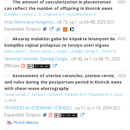
11.
The amount of vascularization in placentomes
2025
can reflect the number of offspring in Kıvırcık ewes
KURBAN İ.
,
Uçmak Z. G.
,
Özbezek M. F.
,
KILIÇARSLAN M. R.
Acta Veterinaria Hungarica
, cilt.73, sa.1, ss.43-48, 2025 (SCI-
Expanded, Scopus)
12.
Aksaray malaklısı gebe bir köpekte leiomyom ile
2025
komplike vajinal prolapsus ve torsiyo uteri olgusu
Aslan Çataklı C.
,
Günay Uçmak Z.
,
Kırşan İ.
,
Erdoğan Bamaç Ö.
,
Öztürk N.
Veteriner Hekimler Derneği Dergisi
, cilt.96, sa.1, ss.68-75, 2025
(TRDizin)
13.
Assessment of uterine caruncles, uterine cervix,
2024
and vulva during the postpartum period in Kivircik ewes
with shear-wave elastography
Günay Uçmak Z.
,
Kurban İ.
,
Uçmak M.
,
Özbezek M. F.
,
Kılıçarslan M. R.
,
Duro
S.
, et al.
FRONTIERS IN VETERINARY SCIENCES
, sa.11, ss.1-14, 2024 (SCI-
Expanded, Scopus)
PlumX Metrics