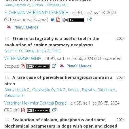
Günay Uçmak Z.
,
Kurban İ.
,
Özbezek M. F.
SLOVENIAN VETERINARY RESEARCH
, cilt.61, sa.2, ss.1-8, 2024
(SCI-Expanded, Scopus)
PlumX Metrics
18.
Strain elastography is a useful tool in the
2024
evaluation of canine mammary neoplasms
Şeran M. O.
,
Günay Uçmak Z.
,
Tek Ç.
VETERINARSKI ARHIV
, cilt.94, sa.1, ss.55-66, 2024 (SCI-Expanded,
PlumX Metrics
Scopus)
19.
A rare case of perivulvar hemangiosarcoma in a
2024
bitch
Günay Uçmak Z.
,
Yüzbaşıoğlu Öztürk G.
,
Kırşan İ.
,
Baykal A.
,
Gülçubuk A.
,
Mahzunlar E.
Veteriner Hekimler Derneği Dergisi
, cilt.95, sa.1, ss.60-65, 2024
(TRDizin)
20.
Evaluation of calcium, phosphorus and some
2024
biochemical parameters in dogs with open and closed