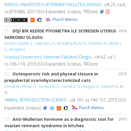
KAFKAS UNIVERSITESI VETERINER FAKULTESI DERGISI
, cilt.23, sa.6,
ss.879-886, 2017 (SCI-Expanded, Scopus, TRDizin)
PlumX Metrics
51.
DİŞİ BİR KEDİDE PİYOMETRA İLE SEYREDEN UTERUS
2016
SARKOMU OLGUSU
GÜNAY UÇMAK Z.
,
SABUNCU A.
,
KILIÇARSLAN M. R.
,
SÖNMEZ K.
,
ARUN S.
S.
,
Karaçam E.
İstanbul Üniversitesi Veteriner Fakültesi Dergisi
, cilt.42, sa.1,
ss.106-110, 2016 (SCI-Expanded, Scopus, TRDizin)
52.
Osteoporotic risk and physeal closure in
2015
prepubertal ovariohysterectomized cats
Ucmak M.
,
Yilmaz Ö.
,
Gunduz M. C.
,
Ucmak Z. G.
,
Duzgun O.
,
Eskiyurt N.
, et
al.
ANIMAL REPRODUCTION SCIENCE
, cilt.161, ss.146-151, 2015 (SCI-
PlumX Metrics
Expanded, Scopus)
53.
Anti-Mullerian hormone as a diagnostic tool for
2015
ovarian remnant syndrome in bitches