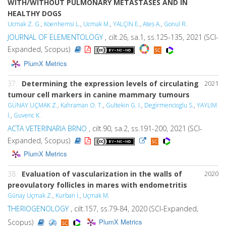
WITH/WITHOUT PULMONARY METASTASES AND IN
HEALTHY DOGS
Ucmak Z. G.
,
Koenhemsi L.
,
Ucmak M.
,
YALÇIN E.
,
Ates A.
,
Gonul R.
JOURNAL OF ELEMENTOLOGY
, cilt.26, sa.1, ss.125-135, 2021 (SCI-
Expanded, Scopus)
PlumX Metrics
37.
Determining the expression levels of circulating
2021
tumour cell markers in canine mammary tumours
GÜNAY UÇMAK Z.
,
Kahraman O. T.
,
Gultekin G. I.
,
Degirmencioglu S.
,
YAYLIM
İ.
,
Guvenc K.
ACTA VETERINARIA BRNO
, cilt.90, sa.2, ss.191-200, 2021 (SCI-
Expanded, Scopus)
PlumX Metrics
38.
Evaluation of vascularization in the walls of
2020
preovulatory follicles in mares with endometritis
Günay Uçmak Z.
,
Kurban İ.
,
Uçmak M.
THERIOGENOLOGY
, cilt.157, ss.79-84, 2020 (SCI-Expanded,
PlumX Metrics
Scopus)