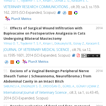
Yilmaz O. T.
,
Toydemir T. S. F.
,
Kirsan I.
,
Ucmak Z. G.
,
Karacam E. C.
VETERINARY RESEARCH COMMUNICATIONS
, cilt.39, sa.3, ss.159-
162, 2015 (SCI-Expanded, Scopus)
PlumX Metrics
54.
Effects of Surgical Wound Infiltration with
2014
Bupivacaine on Postoperative Analgesia in Cats
Undergoing Bilateral Mastectomy
Yilmaz O. T.
,
Toydemir T. S. F.
,
Kirsan I.
,
Dokuzeylul B.
,
Günay Z.
,
Karacam E.
JOURNAL OF VETERINARY MEDICAL SCIENCE
, cilt.76, sa.12,
ss.1595-1601, 2014 (SCI-Expanded, Scopus)
PlumX Metrics
55.
Excions of a Vaginal Beningn Peripheral Nerve
2014
Sheath Tumor ( Schwannoma, Neurofibroma ) from
Abdominal Cavity in an Intact Bitch
SABUNCU A.
,
ENGİNLER S. Ö.
,
ERDOĞAN Ö.
,
GÜREL A.
,
GÜNAY UÇMAK Z.
Internatıonal Journal of Veterinary Science
, cilt.3, sa.1, ss.43-45,
2014 (SCI-Expanded, Scopus)