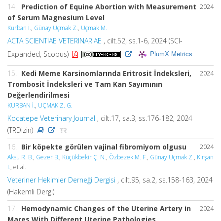
14.
Prediction of Equine Abortion with Measurement
2024
of Serum Magnesium Level
Kurban İ.
,
Günay Uçmak Z.
,
Uçmak M.
ACTA SCIENTIAE VETERINARIAE
, cilt.52, ss.1-6, 2024 (SCI-
PlumX Metrics
Expanded, Scopus)
15.
Kedi Meme Karsinomlarında Eritrosit İndeksleri,
2024
Trombosit İndeksleri ve Tam Kan Sayımının
Değerlendirilmesi
KURBAN İ.
,
UÇMAK Z. G.
Kocatepe Veterinary Journal
, cilt.17, sa.3, ss.176-182, 2024
(TRDizin)
16.
Bir köpekte görülen vajinal fibromiyom olgusu
2024
Aksu R. B.
,
Gezer B.
,
Küçükbekir Ç. N.
,
Özbezek M. F.
,
Günay Uçmak Z.
,
Kırşan
İ.
, et al.
Veteriner Hekimler Derneği Dergisi
, cilt.95, sa.2, ss.158-163, 2024
(Hakemli Dergi)
17.
Hemodynamic Changes of the Uterine Artery in
2024
Mares With Different Uterine Pathologies