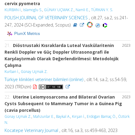
cervix pyometra
KURBAN İ.
,
Islamoglu S.
,
GÜNAY UÇMAK Z.
,
Namli E.
,
TÜRKAN Y. S.
POLISH JOURNAL OF VETERINARY SCIENCES
, cilt.27, sa.2, ss.241-
247, 2024 (SCI-Expanded, Scopus)
PlumX Metrics
21.
Diöstrustaki Kısraklarda Luteal Vaskülaritenin
2023
Renkli Doppler ve Güç Doppler Ultrasonografi ile
Karşılaştırmalı Olarak Değerlendirilmesi: Metodolojik
Çalışma
Kurban İ.
,
Günay Uçmak Z.
Türkiye klinikleri veteriner bilimleri (online)
, cilt.14, sa.2, ss.54-59,
2023 (TRDizin)
22.
Uterine Leiomyosarcoma and Bilateral Ovarian
2023
Cysts Subsequent to Mammary Tumor in a Guinea Pig
(cavia porcellus)
Günay Uçmak Z.
,
Mahzunlar E.
,
Baykal A.
,
Kırşan İ.
,
Erdoğan Bamaç Ö.
,
Öztürk
N.
Kocatepe Veterinary Journal
, cilt.16, sa.3, ss.459-463, 2023