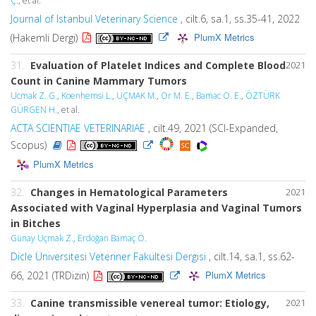
Ç.
, et al.
Journal of Istanbul Veterinary Science
, cilt.6, sa.1, ss.35-41, 2022
PlumX Metrics
(Hakemli Dergi)
31.
Evaluation of Platelet Indices and Complete Blood
2021
Count in Canine Mammary Tumors
Ucmak Z. G.
,
Koenhemsi L.
,
UÇMAK M.
,
Or M. E.
,
Bamac O. E.
,
ÖZTÜRK
GÜRGEN H.
, et al.
ACTA SCIENTIAE VETERINARIAE
, cilt.49, 2021 (SCI-Expanded,
Scopus)
PlumX Metrics
32.
Changes in Hematological Parameters
2021
Associated with Vaginal Hyperplasia and Vaginal Tumors
in Bitches
Günay Uçmak Z.
,
Erdoğan Bamaç Ö.
Dicle Üniversitesi Veteriner Fakültesi Dergisi
, cilt.14, sa.1, ss.62-
PlumX Metrics
66, 2021 (TRDizin)
33.
Canine transmissible venereal tumor: Etiology,
2021