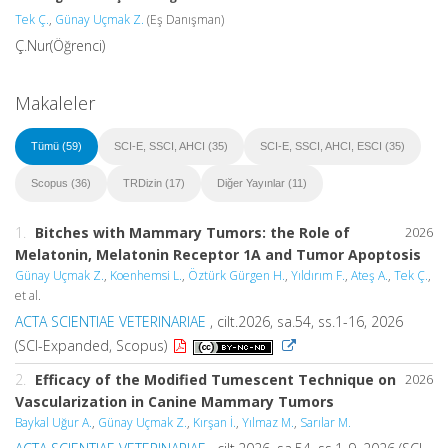
Tek Ç.
,
Günay Uçmak Z.
(Eş Danışman)
Ç.Nur(Öğrenci)
Makaleler
Tümü (59)
SCI-E, SSCI, AHCI (35)
SCI-E, SSCI, AHCI, ESCI (35)
Scopus (36)
TRDizin (17)
Diğer Yayınlar (11)
1.
Bitches with Mammary Tumors: the Role of
2026
Melatonin, Melatonin Receptor 1A and Tumor Apoptosis
Günay Uçmak Z.
,
Koenhemsi L.
,
Öztürk Gürgen H.
,
Yıldırım F.
,
Ateş A.
,
Tek Ç.
,
et al.
ACTA SCIENTIAE VETERINARIAE
, cilt.2026, sa.54, ss.1-16, 2026
(SCI-Expanded, Scopus)
2.
Efficacy of the Modified Tumescent Technique on
2026
Vascularization in Canine Mammary Tumors
Baykal Uğur A.
,
Günay Uçmak Z.
,
Kırşan İ.
,
Yılmaz M.
,
Sarılar M.