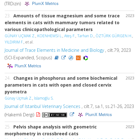
PlumX Metrics
(TRDizin)
23.
Amounts of tissue magnesium and some trace
2023
elements in cats with mammary tumors related to
various clinicopathological parameters
GÜNAY UÇMAK Z.
,
KOENHEMSİ L.
,
Ateş F.
,
Tarhan D.
,
ÖZTÜRK GÜRGEN H.
,
YILDIRIM F.
, et al.
Journal of Trace Elements in Medicine and Biology
, cilt.79, 2023
(SCI-Expanded, Scopus)
PlumX Metrics
24.
Changes in phosphorus and some biochemical
2023
parameters in cats with open and closed cervix
pyometra
Günay Uçmak Z.
,
İslamoğlu S.
Journal of Istanbul Veterinary Sciences
, cilt.7, sa.1, ss.21-26, 2023
PlumX Metrics
(Hakemli Dergi)
25.
Pelvis shape analysis with geometric
2023
morphometry in crossbreed cats