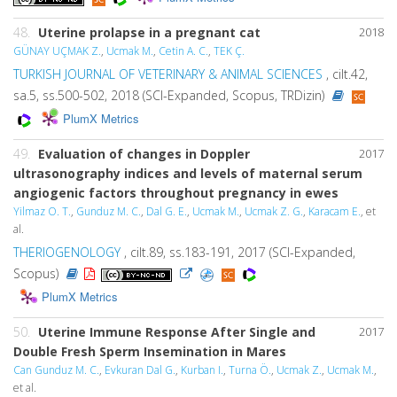
48.
Uterine prolapse in a pregnant cat
2018
GÜNAY UÇMAK Z.
,
Ucmak M.
,
Cetin A. C.
,
TEK Ç.
TURKISH JOURNAL OF VETERINARY & ANIMAL SCIENCES
, cilt.42,
sa.5, ss.500-502, 2018 (SCI-Expanded, Scopus, TRDizin)
PlumX Metrics
49.
Evaluation of changes in Doppler
2017
ultrasonography indices and levels of maternal serum
angiogenic factors throughout pregnancy in ewes
Yilmaz O. T.
,
Gunduz M. C.
,
Dal G. E.
,
Ucmak M.
,
Ucmak Z. G.
,
Karacam E.
, et
al.
THERIOGENOLOGY
, cilt.89, ss.183-191, 2017 (SCI-Expanded,
Scopus)
PlumX Metrics
50.
Uterine Immune Response After Single and
2017
Double Fresh Sperm Insemination in Mares
Can Gunduz M. C.
,
Evkuran Dal G.
,
Kurban I.
,
Turna Ö.
,
Ucmak Z.
,
Ucmak M.
,
et al.