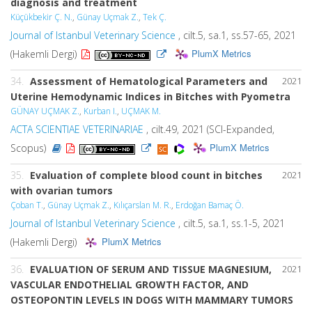
diagnosis and treatment
Küçükbekir Ç. N.
,
Günay Uçmak Z.
,
Tek Ç.
Journal of Istanbul Veterinary Science
, cilt.5, sa.1, ss.57-65, 2021
PlumX Metrics
(Hakemli Dergi)
34.
Assessment of Hematological Parameters and
2021
Uterine Hemodynamic Indices in Bitches with Pyometra
GÜNAY UÇMAK Z.
,
Kurban I.
,
UÇMAK M.
ACTA SCIENTIAE VETERINARIAE
, cilt.49, 2021 (SCI-Expanded,
PlumX Metrics
Scopus)
35.
Evaluation of complete blood count in bitches
2021
with ovarian tumors
Çoban T.
,
Günay Uçmak Z.
,
Kılıçarslan M. R.
,
Erdoğan Bamaç Ö.
Journal of Istanbul Veterinary Science
, cilt.5, sa.1, ss.1-5, 2021
PlumX Metrics
(Hakemli Dergi)
36.
EVALUATION OF SERUM AND TISSUE MAGNESIUM,
2021
VASCULAR ENDOTHELIAL GROWTH FACTOR, AND
OSTEOPONTIN LEVELS IN DOGS WITH MAMMARY TUMORS