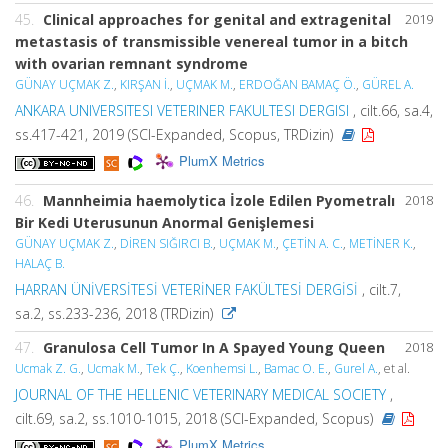
45.
Clinical approaches for genital and extragenital
2019
metastasis of transmissible venereal tumor in a bitch
with ovarian remnant syndrome
GÜNAY UÇMAK Z.
,
KIRŞAN İ.
,
UÇMAK M.
,
ERDOĞAN BAMAÇ Ö.
,
GÜREL A.
ANKARA UNIVERSITESI VETERINER FAKULTESI DERGISI
, cilt.66, sa.4,
ss.417-421, 2019 (SCI-Expanded, Scopus, TRDizin)
PlumX Metrics
46.
Mannheimia haemolytica İzole Edilen Pyometralı
2018
Bir Kedi Uterusunun Anormal Genişlemesi
GÜNAY UÇMAK Z.
,
DİREN SIĞIRCI B.
,
UÇMAK M.
,
ÇETİN A. C.
,
METİNER K.
,
HALAÇ B.
HARRAN ÜNİVERSİTESİ VETERİNER FAKÜLTESİ DERGİSİ
, cilt.7,
sa.2, ss.233-236, 2018 (TRDizin)
47.
Granulosa Cell Tumor In A Spayed Young Queen
2018
Ucmak Z. G.
,
Ucmak M.
,
Tek Ç.
,
Koenhemsi L.
,
Bamac O. E.
,
Gurel A.
, et al.
JOURNAL OF THE HELLENIC VETERINARY MEDICAL SOCIETY
,
cilt.69, sa.2, ss.1010-1015, 2018 (SCI-Expanded, Scopus)
PlumX Metrics