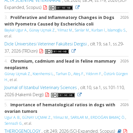
ACTA SCIENTIAE VETERINARIAE
, cilt.2026, sa.54, ss.1-9, 2026 (SCI-
Expanded, Scopus)
3.
Proliferative and Inflammatory Changes in Dogs
2026
with Pyometra Caused by Escherichia coli
Baykal Uğur A.
,
Günay Uçmak Z.
,
Yılmaz M.
,
Sarılar M.
,
Kurban İ.
,
İslamoğlu S.
,
et al.
Dicle Üniversitesi Veteriner Fakültesi Dergisi
, cilt.19, sa.1, ss.29-
37, 2026 (TRDizin)
4.
Chromium, cadmium and lead in feline mammary
2026
neoplasms
Günay Uçmak Z.
,
Koenhemsi L.
,
Tarhan D.
,
Ateş F.
,
Yıldırım F.
,
Öztürk Gürgen
H.
, et al.
Journal of Istanbul Veterinary Sciences
, cilt.10, sa.1, ss.101-110,
2026 (Hakemli Dergi)
5.
Importance of hematological ratios in dogs with
2026
ovarian tumors
Ugur A. B.
,
GÜNAY UÇMAK Z.
,
Yilmaz M.
,
SARILAR M.
,
ERDOĞAN BAMAÇ Ö.
,
Sennazli G.
, et al.
THERIOGENOLOGY
, cilt.249, 2026 (SCI-Expanded, Scopus)