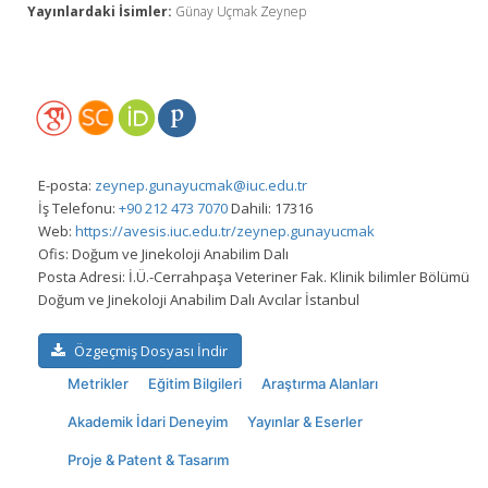
Yayınlardaki İsimler:
Günay Uçmak Zeynep
E-posta:
zeynep.gunayucmak@iuc.edu.tr
İş Telefonu:
+90 212 473 7070
Dahili: 17316
Web:
https://avesis.iuc.edu.tr/zeynep.gunayucmak
Ofis:
Doğum ve Jinekoloji Anabilim Dalı
Posta Adresi:
İ.Ü.-Cerrahpaşa Veteriner Fak. Klinik bilimler Bölümü
Doğum ve Jinekoloji Anabilim Dalı Avcılar İstanbul
Özgeçmiş Dosyası İndir
Metrikler
Eğitim Bilgileri
Araştırma Alanları
Akademik İdari Deneyim
Yayınlar & Eserler
Proje & Patent & Tasarım