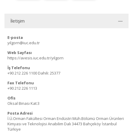
İletişim
E-posta
yilgorn@iuc.edu.tr
Web Sayfası
https://avesis.iuc.edu.tr/yilgorn
İş Telefonu
+90 212 226 1100
Dahili: 25377
Fax Telefonu
+90 212 226 1113
Ofis
Oksal Binası Kat:3
Posta Adresi
İ.Ü.Orman Fakültesi Orman Endüstri Müh.Bölümü Orman Ürünleri
Kimyası ve Teknolojisi Anabilim Dalı 34473 Bahçeköy İstanbul
Türkiye