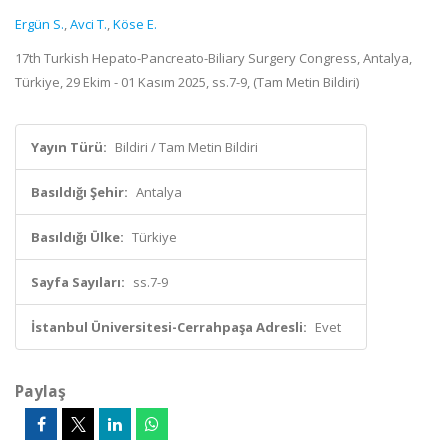
Ergün S.
,
Avci T.
,
Köse E.
17th Turkish Hepato-Pancreato-Biliary Surgery Congress, Antalya,
Türkiye, 29 Ekim - 01 Kasım 2025, ss.7-9, (Tam Metin Bildiri)
Yayın Türü:
Bildiri / Tam Metin Bildiri
Basıldığı Şehir:
Antalya
Basıldığı Ülke:
Türkiye
Sayfa Sayıları:
ss.7-9
İstanbul Üniversitesi-Cerrahpaşa Adresli:
Evet
Paylaş