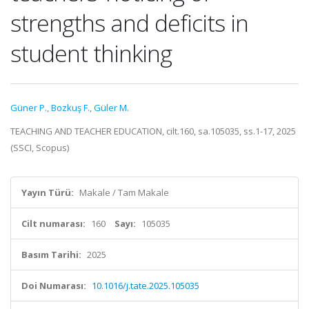
strengths and deficits in
student thinking
Güner P.
,
Bozkuş F.
,
Güler M.
TEACHING AND TEACHER EDUCATION, cilt.160, sa.105035, ss.1-17, 2025
(SSCI, Scopus)
Yayın Türü:
Makale / Tam Makale
Cilt numarası:
160
Sayı:
105035
Basım Tarihi:
2025
Doi Numarası:
10.1016/j.tate.2025.105035