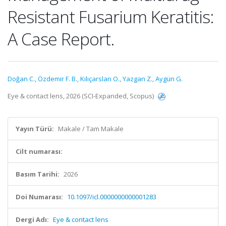
Resistant Fusarium Keratitis:
A Case Report.
Doğan C.
,
Özdemir F. B.
,
Kılıçarslan O.
,
Yazgan Z.
,
Aygün G.
Eye & contact lens, 2026 (SCI-Expanded, Scopus)
Yayın Türü:
Makale / Tam Makale
Cilt numarası:
Basım Tarihi:
2026
Doi Numarası:
10.1097/icl.0000000000001283
Dergi Adı:
Eye & contact lens