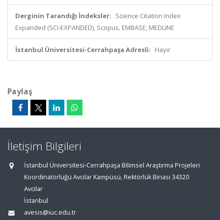
Derginin Tarandığı İndeksler:
Science Citation Index
Expanded (SCI-EXPANDED), Scopus, EMBASE, MEDLINE
İstanbul Üniversitesi-Cerrahpaşa Adresli:
Hayır
Paylaş
İletişim Bilgileri
İstanbul Üniversitesi-Cerrahpaşa Bilimsel Araştırma Projeleri
Koordinatörlüğü Avcılar Kampüsü, Rektörlük Binası 34320
Avcılar
İstanbul
avesis@iuc.edu.tr