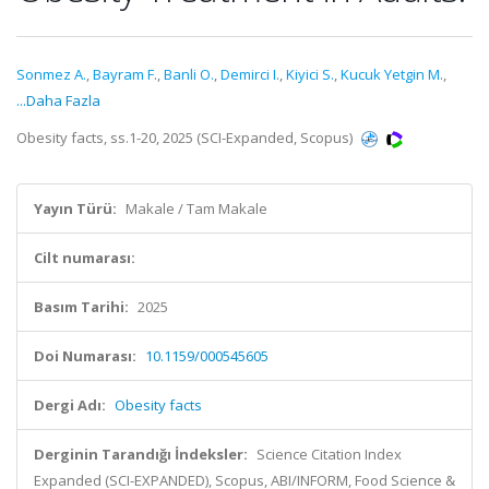
Sonmez A.
,
Bayram F.
,
Banli O.
,
Demirci I.
,
Kiyici S.
,
Kucuk Yetgin M.
,
...Daha Fazla
Obesity facts, ss.1-20, 2025 (SCI-Expanded, Scopus)
Yayın Türü:
Makale / Tam Makale
Cilt numarası:
Basım Tarihi:
2025
Doi Numarası:
10.1159/000545605
Dergi Adı:
Obesity facts
Derginin Tarandığı İndeksler:
Science Citation Index
Expanded (SCI-EXPANDED), Scopus, ABI/INFORM, Food Science &