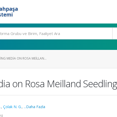
rahpaşa
stemi
ING MEDIA ON ROSA MEILLAN...
dia on Rosa Meilland Seedlin
.
,
Çolak N. G.
,
...Daha Fazla
n)