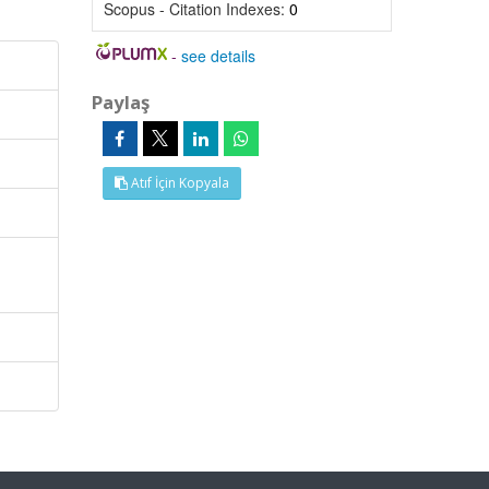
Scopus - Citation Indexes:
0
-
see details
Paylaş
Atıf İçin Kopyala