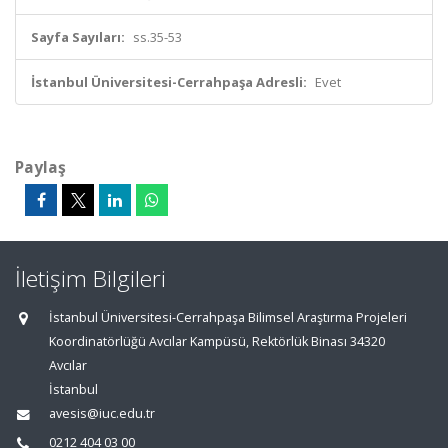
Sayfa Sayıları:
ss.35-53
İstanbul Üniversitesi-Cerrahpaşa Adresli:
Evet
Paylaş
İletişim Bilgileri
İstanbul Üniversitesi-Cerrahpaşa Bilimsel Araştırma Projeleri
Koordinatörlüğü Avcılar Kampüsü, Rektörlük Binası 34320
Avcılar
İstanbul
avesis@iuc.edu.tr
0212 404 03 00