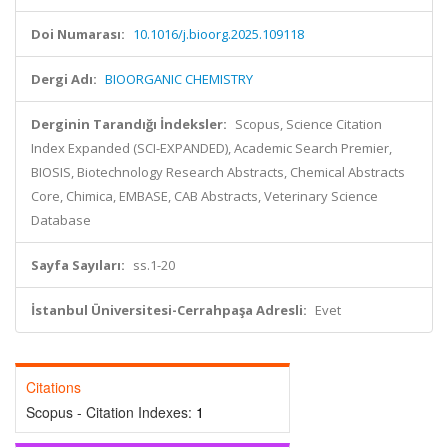
Doi Numarası:
10.1016/j.bioorg.2025.109118
Dergi Adı:
BIOORGANIC CHEMISTRY
Derginin Tarandığı İndeksler:
Scopus, Science Citation
Index Expanded (SCI-EXPANDED), Academic Search Premier,
BIOSIS, Biotechnology Research Abstracts, Chemical Abstracts
Core, Chimica, EMBASE, CAB Abstracts, Veterinary Science
Database
Sayfa Sayıları:
ss.1-20
İstanbul Üniversitesi-Cerrahpaşa Adresli:
Evet
Citations
Scopus - Citation Indexes:
1