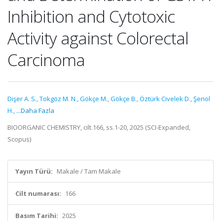
Inhibition and Cytotoxic
Activity against Colorectal
Carcinoma
Dişer A. S.
,
Tokgöz M. N.
,
Gökçe M.
,
Gökçe B.
,
Öztürk Civelek D.
,
Şenol
H.
,
...Daha Fazla
BIOORGANIC CHEMISTRY, cilt.166, ss.1-20, 2025 (SCI-Expanded,
Scopus)
Yayın Türü:
Makale / Tam Makale
Cilt numarası:
166
Basım Tarihi:
2025