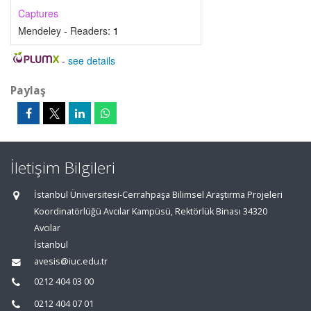
Captures
Mendeley - Readers:
1
-
see details
Paylaş
İletişim Bilgileri
İstanbul Üniversitesi-Cerrahpaşa Bilimsel Araştırma Projeleri
Koordinatörlüğü Avcılar Kampüsü, Rektörlük Binası 34320
Avcılar
İstanbul
avesis@iuc.edu.tr
0212 404 03 00
0212 404 07 01