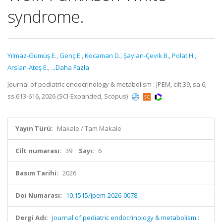
syndrome.
Yılmaz-Gümüş E.
,
Genç E.
,
Kocaman D.
,
Şaylan-Çevik B.
,
Polat H.
,
Arslan-Ateş E.
,
...Daha Fazla
Journal of pediatric endocrinology & metabolism : JPEM, cilt.39, sa.6,
ss.613-616, 2026 (SCI-Expanded, Scopus)
Yayın Türü:
Makale / Tam Makale
Cilt numarası:
39
Sayı:
6
Basım Tarihi:
2026
Doi Numarası:
10.1515/jpem-2026-0078
Dergi Adı:
Journal of pediatric endocrinology & metabolism :