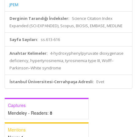
JPEM
Derginin Tarandığı İndeksler:
Science Citation Index
Expanded (SCI-EXPANDED), Scopus, BIOSIS, EMBASE, MEDLINE
Sayfa Sayıları:
ss.613-616
Anahtar Kelimeler:
4-hydroxyphenylpyruvate dioxygenase
deficiency, hypertyrosinemia, tyrosinemia type III, Wolff–
Parkinson–White syndrome
İstanbul Üniversitesi-Cerrahpaşa Adresli:
Evet
Captures
Mendeley - Readers:
8
Mentions