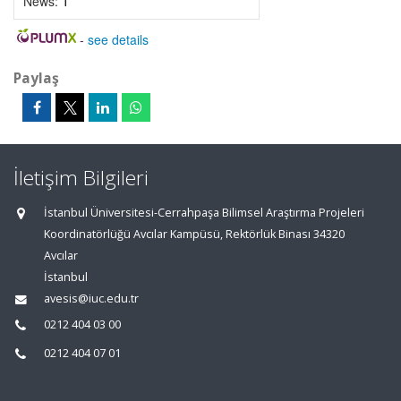
News:
1
-
see details
Paylaş
İletişim Bilgileri
İstanbul Üniversitesi-Cerrahpaşa Bilimsel Araştırma Projeleri
Koordinatörlüğü Avcılar Kampüsü, Rektörlük Binası 34320
Avcılar
İstanbul
avesis@iuc.edu.tr
0212 404 03 00
0212 404 07 01