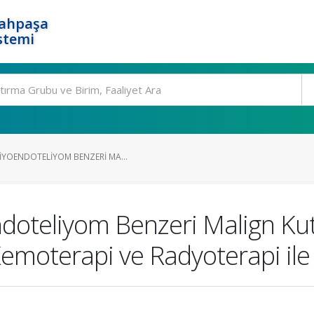
rahpaşa
stemi
IYOENDOTELIYOM BENZERI MA...
doteliyom Benzeri Malign Ku
emoterapi ve Radyoterapi il