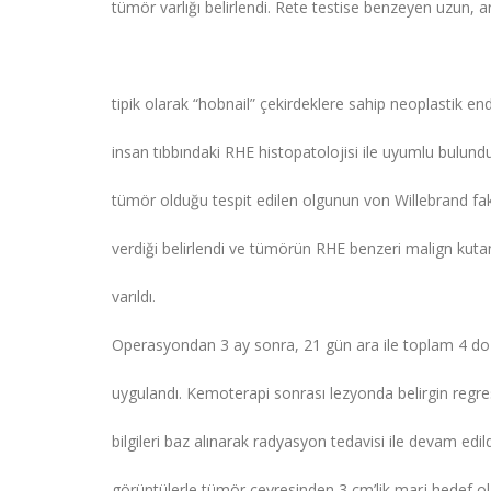
tümör varlığı belirlendi. Rete testise benzeyen uzun,
tipik olarak “hobnail” çekirdeklere sahip neoplastik 
insan tıbbındaki RHE histopatolojisi ile uyumlu bulund
tümör olduğu tespit edilen olgunun von Willebrand fakt
verdiği belirlendi ve tümörün RHE benzeri malign ku
varıldı.
Operasyondan 3 ay sonra, 21 gün ara ile toplam 4 doz
uygulandı. Kemoterapi sonrası lezyonda belirgin regres
bilgileri baz alınarak radyasyon tedavisi ile devam edi
görüntülerle tümör çevresinden 3 cm’lik marj hedef olar