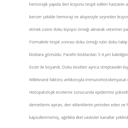
hemorajik yapıda deri lezyonu tespit edilen hastanın 
benzer şekilde hemoraji ve alopesiyle seyreden lezyon 
etmek üzere doku biyopsi örneği alınarak veteriner pat
Formalinle tespit sonrası doku örneği rutin doku takip 
bloklara gömüldü. Parafin bloklardan 3-4 μm kalınlığın
Eozin ile boyandı. Doku kesitleri ayrıca streptavidin-
Willebrand faktörü antikoruyla immunohistokimyasal ol
Histopatolojik inceleme sonucunda epidermisi yükselten
demetlerini ayıran, deri eklentilerini yerinden eden ve hi
kapsüllenmemiş, ağırlıkla ilkel vasküler kanallar şeklin