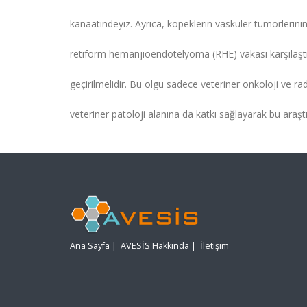
kanaatindeyiz. Ayrıca, köpeklerin vasküler tümörlerini
retiform hemanjioendotelyoma (RHE) vakası karşılaştır
geçirilmelidir. Bu olgu sadece veteriner onkoloji ve r
veteriner patoloji alanına da katkı sağlayarak bu araş
Ana Sayfa
|
AVESİS Hakkında
|
İletişim