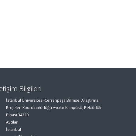
letişim Bilgileri
İstanbul Üniversitesi-Cerrahpaşa Bilimsel Araştırma
Projeleri Koordinatörlüğü Avcılar Kampüsü, Rektörlük
Binası 34320
Avcılar
İstanbul