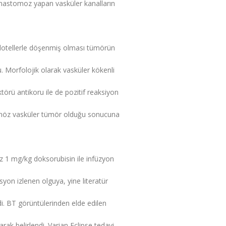
 anastomoz yapan vasküler kanalların
endotellerle döşenmiş olması tümörün
u. Morfolojik olarak vasküler kökenli
örü antikoru ile de pozitif reaksiyon
tanöz vasküler tümör olduğu sonucuna
 1 mg/kg doksorubisin ile infüzyon
yon izlenen olguya, yine literatür
ldi. BT görüntülerinden elde edilen
ak belirlendi. Varian Eclipse tedavi