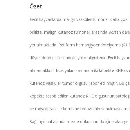
Özet
Evcil hayvanlarda malign vasküler tümörler daha çok i
birlikte, malign kutanöz tümörler arasında %5’ten da
yer almaktadır. Retiform hemanjiyoendotelyoma (RHE), 
düşük dereceli bir endotelyal malignitedir. Evcil hayva
almamakla birlikte yakın zamanda iki köpekte RHE özell
kutanöz vasküler tümör olgusu rapor edilmiştir. Bu çalı
köpekte tespit edilen kutanöz RHE olgusunun patolojik 
ve radyoterapi ile kombine tedavisinin sunulması amaç
Sağ inguinal alanda meme dokusunu da içine alan geniş 