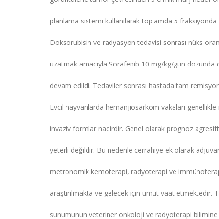
planlama sistemi kullanılarak toplamda 5 fraksiyonda
Doksorubisin ve radyasyon tedavisi sonrası nüks oranı
uzatmak amacıyla Sorafenib 10 mg/kg/gün dozunda o
devam edildi. Tedaviler sonrası hastada tam remisyon
Evcil hayvanlarda hemanjiosarkom vakaları genellikle i
invaziv formlar nadirdir. Genel olarak prognoz agresift
yeterli değildir. Bu nedenle cerrahiye ek olarak adjuva
metronomik kemoterapi, radyoterapi ve immünoterapiy
araştırılmakta ve gelecek için umut vaat etmektedir.
sunumunun veteriner onkoloji ve radyoterapi bilimine 