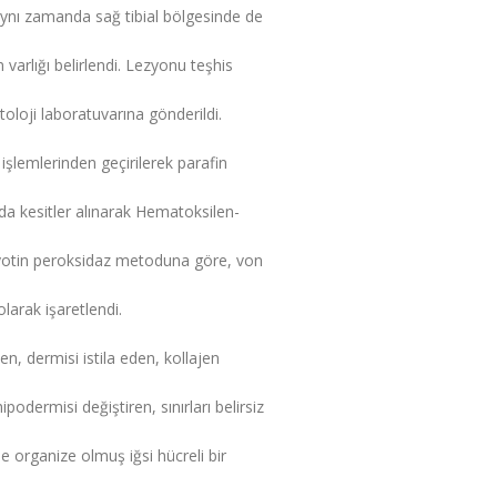
aynı zamanda sağ tibial bölgesinde de
varlığı belirlendi. Lezyonu teşhis
oloji laboratuvarına gönderildi.
işlemlerinden geçirilerek parafin
da kesitler alınarak Hematoksilen-
biyotin peroksidaz metoduna göre, von
arak işaretlendi.
, dermisi istila eden, kollajen
podermisi değiştiren, sınırları belirsiz
de organize olmuş iğsi hücreli bir