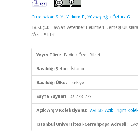
Güzelbakan S. Y.
,
Yıldırım F.
,
Yüzbaşıoğlu Öztürk G.
18.Küçük Hayvan Veteriner Hekimleri Derneği Uluslarar
(Özet Bildiri)
Yayın Türü:
Bildiri / Özet Bildiri
Basıldığı Şehir:
İstanbul
Basıldığı Ülke:
Türkiye
Sayfa Sayıları:
ss.278-279
Açık Arşiv Koleksiyonu:
AVESİS Açık Erişim Kole
İstanbul Üniversitesi-Cerrahpaşa Adresli:
Eve