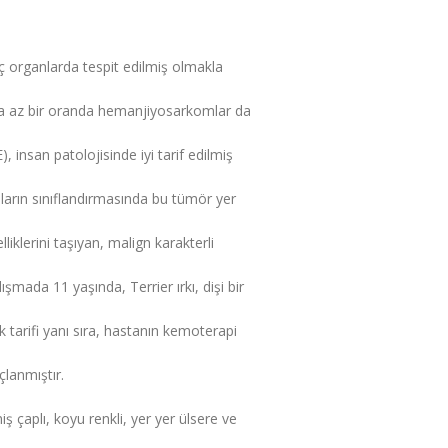
ç organlarda tespit edilmiş olmakla
ha az bir oranda hemanjiyosarkomlar da
insan patolojisinde iyi tarif edilmiş
nların sınıflandırmasında bu tümör yer
iklerini taşıyan, malign karakterli
şmada 11 yaşında, Terrier ırkı, dişi bir
tarifi yanı sıra, hastanın kemoterapi
lanmıştır.
çaplı, koyu renkli, yer yer ülsere ve