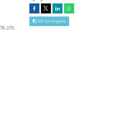
Atıf İçin Kopyala
278-279,