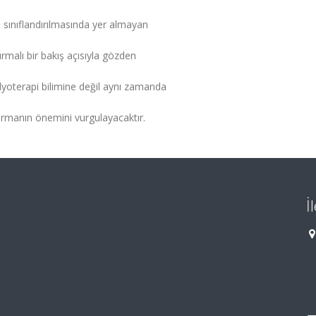
n sınıflandırılmasında yer almayan
malı bir bakış açısıyla gözden
adyoterapi bilimine değil aynı zamanda
tırmanın önemini vurgulayacaktır.
İ