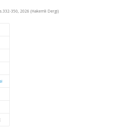
, ss.332-350, 2026 (Hakemli Dergi)
si
t