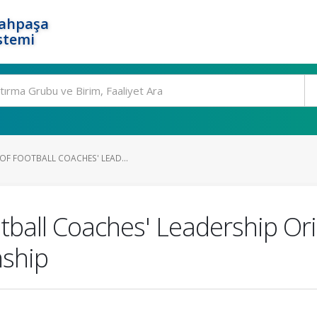
rahpaşa
stemi
OF FOOTBALL COACHES' LEAD...
tball Coaches' Leadership Or
nship