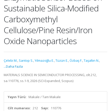
Sustainable Silica-Modified
Carboxymethyl
Cellulose/Pine Resin/Iron
Oxide Nanoparticles
Çelebi M.
,
Sarıtop S.
,
Yılmazoğlu E.
,
Tüzün E.
,
Özbaş F.
,
Taşaltın N.
,
...Daha Fazla
MATERIALS SCIENCE IN SEMICONDUCTOR PROCESSING, cilt.212,
sa.110776, ss.1-9, 2026 (SCI-Expanded, Scopus)
Yayın Türü:
Makale / Tam Makale
Cilt numarası:
212
Sayı:
110776