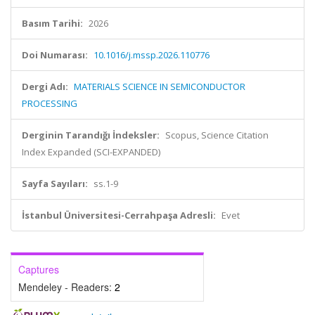
Basım Tarihi:
2026
Doi Numarası:
10.1016/j.mssp.2026.110776
Dergi Adı:
MATERIALS SCIENCE IN SEMICONDUCTOR
PROCESSING
Derginin Tarandığı İndeksler:
Scopus, Science Citation
Index Expanded (SCI-EXPANDED)
Sayfa Sayıları:
ss.1-9
İstanbul Üniversitesi-Cerrahpaşa Adresli:
Evet
Captures
Mendeley - Readers:
2