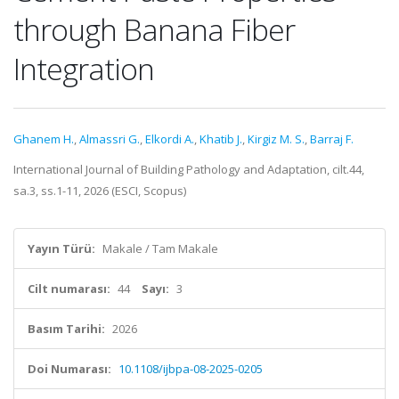
through Banana Fiber
Integration
Ghanem H.
,
Almassri G.
,
Elkordi A.
,
Khatib J.
,
Kirgiz M. S.
,
Barraj F.
International Journal of Building Pathology and Adaptation, cilt.44,
sa.3, ss.1-11, 2026 (ESCI, Scopus)
Yayın Türü:
Makale / Tam Makale
Cilt numarası:
44
Sayı:
3
Basım Tarihi:
2026
Doi Numarası:
10.1108/ijbpa-08-2025-0205