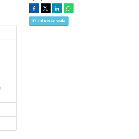
Atıf İçin Kopyala
s