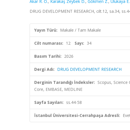
Akar R. O.
,
Karakaş Zeybek D.
,
Gökmen Z.
,
Ulukaya E.
DRUG DEVELOPMENT RESEARCH, cilt.12, sa.34, ss.44
Yayın Türü:
Makale / Tam Makale
Cilt numarası:
12
Sayı:
34
Basım Tarihi:
2026
Dergi Adı:
DRUG DEVELOPMENT RESEARCH
Derginin Tarandığı İndeksler:
Scopus, Science 
Core, EMBASE, MEDLINE
Sayfa Sayıları:
ss.44-58
İstanbul Üniversitesi-Cerrahpaşa Adresli:
Eve