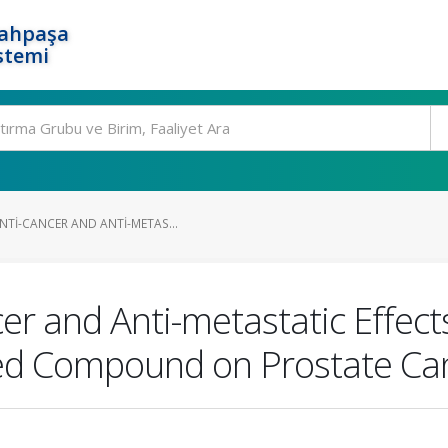
rahpaşa
stemi
NTI-CANCER AND ANTI-METAS...
cer and Anti-metastatic Effect
 Compound on Prostate Canc