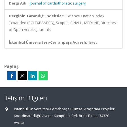
Dergi Adı:
Journal of cardiothoracic surgery
Derginin Tarandığı İndeksler:
Science Citation Index
Expanded (SCI-EXPANDED), Scopus, CINAHL, MEDLINE, Directory
of Open Access Journals
İstanbul Üniversitesi-Cerrahpaşa Adresli:
Evet
Paylaş
İletişim Bilgileri
İstanbul Üniversitesi-Cerrahpaşa Bilimsel Araştırma Projeleri
Koordinatörlüğü Avcılar Kampüsü, Rektörlük Binası 34320
Avcılar