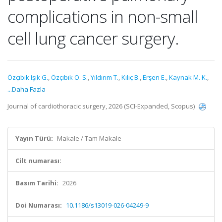
complications in non-small
cell lung cancer surgery.
Özçıbık Işık G.
,
Özçıbık O. S.
,
Yıldırım T.
,
Kılıç B.
,
Erşen E.
,
Kaynak M. K.
,
...Daha Fazla
Journal of cardiothoracic surgery, 2026 (SCI-Expanded, Scopus)
Yayın Türü:
Makale / Tam Makale
Cilt numarası:
Basım Tarihi:
2026
Doi Numarası:
10.1186/s13019-026-04249-9