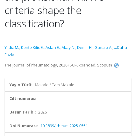
criteria shape the
classification?
Yildiz M.
,
Konte Kilic E.
,
Aslan E.
,
Akay N.
,
Demir H.
,
Gunalp A.
,
...Daha
Fazla
The Journal of rheumatology, 2026 (SCI-Expanded, Scopus)
Yayın Türü:
Makale / Tam Makale
Cilt numarası:
Basım Tarihi:
2026
Doi Numarası:
10.3899/jrheum.2025-0551