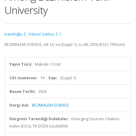
University
Kamiloğlu Z.
,
Yüksel Salduz Z. İ.
BEZMIALEM SCIENCE, cilt.14, sa.(Suppl 1), ss.68, 2026 (ESCI, TRDizin)
Yayın Türü:
Makale / Özet
Cilt numarası:
14
Sayı:
(Suppl 1)
Basım Tarihi:
2026
Dergi Adı:
BEZMIALEM SCIENCE
Derginin Tarandığı İndeksler:
Emerging Sources Citation
Index (ESCI), TR DİZİN (ULAKBİM)