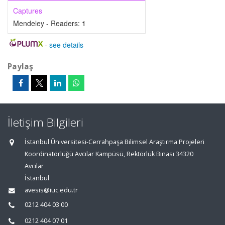
Captures
Mendeley - Readers:
1
-
see details
Paylaş
İletişim Bilgileri
İstanbul Üniversitesi-Cerrahpaşa Bilimsel Araştırma Projeleri
Koordinatörlüğü Avcılar Kampüsü, Rektörlük Binası 34320
Avcılar
İstanbul
avesis@iuc.edu.tr
0212 404 03 00
0212 404 07 01