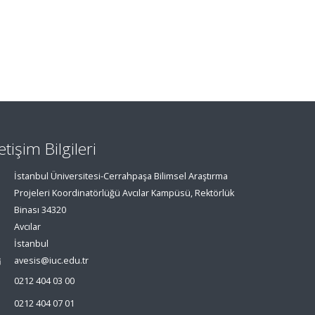
letişim Bilgileri
İstanbul Üniversitesi-Cerrahpaşa Bilimsel Araştırma
Projeleri Koordinatörlüğü Avcılar Kampüsü, Rektörlük
Binası 34320
Avcılar
İstanbul
avesis@iuc.edu.tr
0212 404 03 00
0212 404 07 01