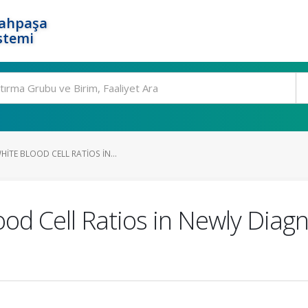
rahpaşa
stemi
ITE BLOOD CELL RATIOS IN...
ood Cell Ratios in Newly Diag