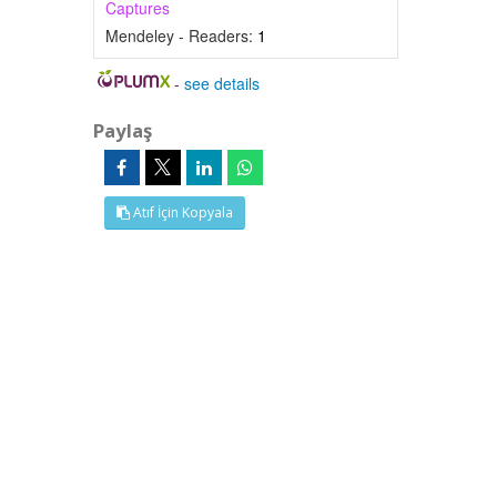
Captures
Mendeley - Readers:
1
-
see details
Paylaş
Atıf İçin Kopyala