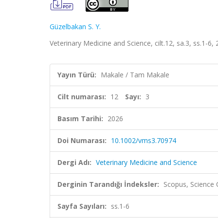
Güzelbakan S. Y.
Veterinary Medicine and Science, cilt.12, sa.3, ss.1-
Yayın Türü:
Makale / Tam Makale
Cilt numarası:
12
Sayı:
3
Basım Tarihi:
2026
Doi Numarası:
10.1002/vms3.70974
Dergi Adı:
Veterinary Medicine and Science
Derginin Tarandığı İndeksler:
Scopus, Science 
Sayfa Sayıları:
ss.1-6