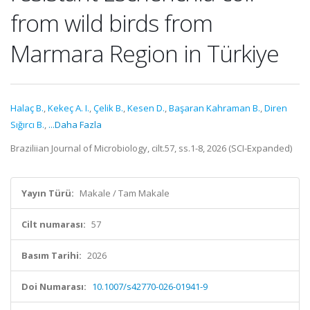
from wild birds from
Marmara Region in Türkiye
Halaç B.
,
Kekeç A. I.
,
Çelik B.
,
Kesen D.
,
Başaran Kahraman B.
,
Diren
Sığırcı B.
,
...Daha Fazla
Braziliian Journal of Microbiology, cilt.57, ss.1-8, 2026 (SCI-Expanded)
Yayın Türü:
Makale / Tam Makale
Cilt numarası:
57
Basım Tarihi:
2026
Doi Numarası:
10.1007/s42770-026-01941-9