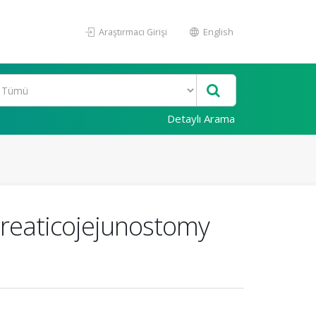
Araştırmacı Girişi
English
Detaylı Arama
creaticojejunostomy