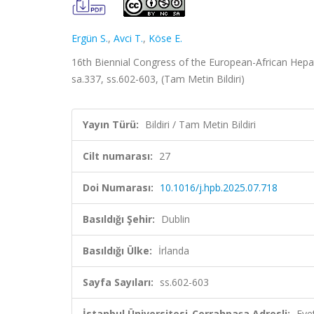
Ergün S.
,
Avci T.
,
Köse E.
16th Biennial Congress of the European-African Hepato
sa.337, ss.602-603, (Tam Metin Bildiri)
Yayın Türü:
Bildiri / Tam Metin Bildiri
Cilt numarası:
27
Doi Numarası:
10.1016/j.hpb.2025.07.718
Basıldığı Şehir:
Dublin
Basıldığı Ülke:
İrlanda
Sayfa Sayıları:
ss.602-603
İstanbul Üniversitesi-Cerrahpaşa Adresli:
Eve