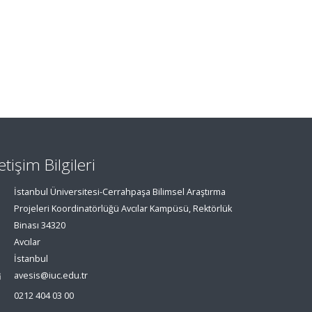
letişim Bilgileri
İstanbul Üniversitesi-Cerrahpaşa Bilimsel Araştırma
Projeleri Koordinatörlüğü Avcılar Kampüsü, Rektörlük
Binası 34320
Avcılar
İstanbul
avesis@iuc.edu.tr
0212 404 03 00