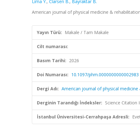
Lima Y.
,
Clarsen B.
,
Bayraktar B.
American journal of physical medicine & rehabilitati
Yayın Türü:
Makale / Tam Makale
Cilt numarası:
Basım Tarihi:
2026
Doi Numarası:
10.1097/phm.0000000000002983
Dergi Adı:
American journal of physical medicine 
Derginin Tarandığı İndeksler:
Science Citatio
İstanbul Üniversitesi-Cerrahpaşa Adresli:
Eve