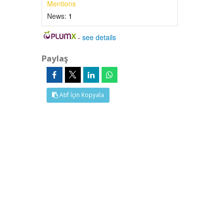
Mentions
News:
1
-
see details
Paylaş
Atıf İçin Kopyala