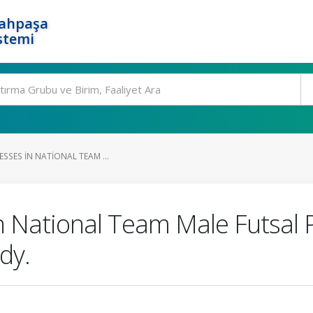
rahpaşa
stemi
ESSES IN NATIONAL TEAM ...
 in National Team Male Futsal 
dy.