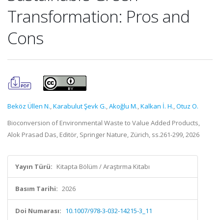
Transformation: Pros and
Cons
Beköz Üllen N.
,
Karabulut Şevk G.
,
Akoğlu M.
,
Kalkan İ. H.
,
Otuz O.
Bioconversion of Environmental Waste to Value Added Products,
Alok Prasad Das, Editör, Springer Nature, Zürich, ss.261-299, 2026
Yayın Türü:
Kitapta Bölüm / Araştırma Kitabı
Basım Tarihi:
2026
Doi Numarası:
10.1007/978-3-032-14215-3_11