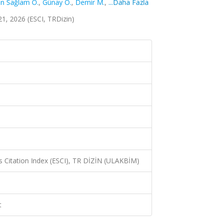
n Sağlam Ö.
,
Günay O.
,
Demir M.
,
...Daha Fazla
1, 2026 (ESCI, TRDizin)
 Citation Index (ESCI), TR DİZİN (ULAKBİM)
t