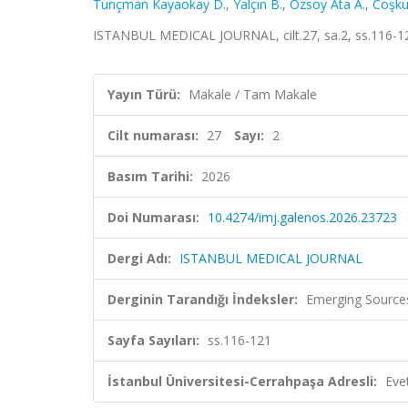
Tunçman Kayaokay D.
,
Yalçın B.
,
Özsoy Ata A.
,
Coşku
ISTANBUL MEDICAL JOURNAL, cilt.27, sa.2, ss.116-12
Yayın Türü:
Makale / Tam Makale
Cilt numarası:
27
Sayı:
2
Basım Tarihi:
2026
Doi Numarası:
10.4274/imj.galenos.2026.23723
Dergi Adı:
ISTANBUL MEDICAL JOURNAL
Derginin Tarandığı İndeksler:
Emerging Sources
Sayfa Sayıları:
ss.116-121
İstanbul Üniversitesi-Cerrahpaşa Adresli:
Eve