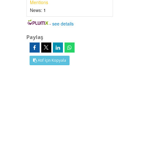
Mentions
News:
1
-
see details
Paylaş
Atıf İçin Kopyala