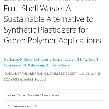
Fruit Shell Waste: A
Sustainable Alternative to
Synthetic Plasticizers for
Green Polymer Applications
Divakaran D.
,
Suyambulingam I.
,
Narayanaperumal S.
,
Ayrilmiş N.
,
Palaniappan M.
,
Palanisamy S.
,
...Daha Fazla
JOURNAL OF THE AMERICAN OIL CHEMISTS' SOCIETY, cilt.103, ss.1-15,
2026 (SCI-Expanded, Scopus)
Yayın Türü:
Makale / Tam Makale
Cilt numarası:
103