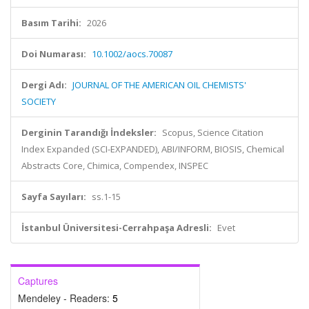
Basım Tarihi:
2026
Doi Numarası:
10.1002/aocs.70087
Dergi Adı:
JOURNAL OF THE AMERICAN OIL CHEMISTS'
SOCIETY
Derginin Tarandığı İndeksler:
Scopus, Science Citation
Index Expanded (SCI-EXPANDED), ABI/INFORM, BIOSIS, Chemical
Abstracts Core, Chimica, Compendex, INSPEC
Sayfa Sayıları:
ss.1-15
İstanbul Üniversitesi-Cerrahpaşa Adresli:
Evet
Captures
Mendeley - Readers:
5