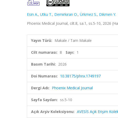
Esin A.
,
Utku T.
,
Demirkıran O.
,
Ürkmez S.
,
Dikmen Y.
Phoenix Medical Journal, cilt.8, sa.1, ss.5-10, 2026 (H
Yayın Türü:
Makale / Tam Makale
Cilt numarası:
8
Sayı:
1
Basım Tarihi:
2026
Doi Numarası:
10.38175/phnx.1749197
Dergi Adı:
Phoenix Medical Journal
Sayfa Sayıları:
ss.5-10
Açık Arşiv Koleksiyonu:
AVESİS Açık Erişim Kole