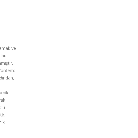
ğlamak ve
, bu
mıştır.
 Yöntem:
rdından,
namik
rak
ölü
ir.
mik
e