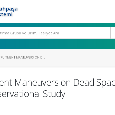
rahpaşa
stemi
CRUITMENT MANEUVERS ON D...
ment Maneuvers on Dead Space
ervational Study