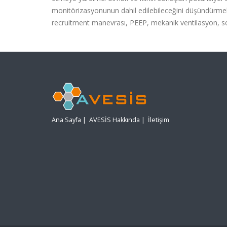
monitörizasyonunun dahil edilebileceğini düşündürmek
recruitment manevrası, PEEP, mekanik ventilasyon, s
Ana Sayfa
|
AVESİS Hakkında
|
İletişim