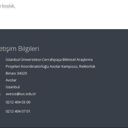
ü boşluk,
letişim Bilgileri
İstanbul Üniversitesi-Cerrahpaşa Bilimsel Araştırma
Projeleri Koordinatörlüğü Avcılar Kampüsü, Rektörlük
Binası 34320
Avcılar
İstanbul
avesis@iuc.edu.tr
0212 404 03 00
0212 404 07 01