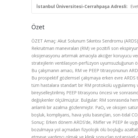
İstanbul Üniversitesi-Cerrahpaşa Adresli:
Eve
Özet
ÖZET Amaç: Akut Solunum Sıkıntısı Sendromu (ARDS), ş
Rekruitman manevraları (RM) ve pozitifi son ekspiryum
oksijenasyonu artırmak amacıyla akciğer koruyucu vent
stratejilerin ventilasyon-perfüzyon uyumsuzluğunun öne
Bu çalışmanın amacı, RM ve PEEP titrasyonunun ARDS’l
Bu prospektif gözlemsel çalışmaya erken evre ARDS tan
tüm hastalara standart bir RM protokolü uygulanmış v
bireyselleştirilmiş PEEP titrasyonu öncesi ve sonrası
değişkenler ölçülmüştür. Bulgular: RM sonrasında hem 
anlamlı bir azalma gözlenmiştir. PaO₂ ve oksijen satüra
boşluk, kompliyans, hava yolu basınçları, son-tidal CO
Sonuç: Erken dönem ARDS’de, RM’ler ve PEEP ile uygulan
bozulmaya yol açmadan fizyolojik ölü boşluğu azaltabili
etmeye yardımcı olmak ve klinik sonuçları potansiyel ol