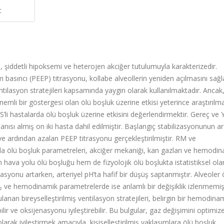
t
iddetli hipoksemi ve heterojen akciğer tutulumuyla karakterizedir.
 basıncı (PEEP) titrasyonu, kollabe alveollerin yeniden açılmasını sa
ilasyon stratejileri kapsamında yaygın olarak kullanılmaktadır. Ancak
mli bir göstergesi olan ölü boşluk üzerine etkisi yeterince araştırılma
i hastalarda ölü boşluk üzerine etkisini değerlendirmektir. Gereç ve
ısı almış on iki hasta dahil edilmiştir. Başlangıç stabilizasyonunun a
e ardından azalan PEEP titrasyonu gerçekleştirilmiştir. RM ve
nda ölü boşluk parametreleri, akciğer mekaniği, kan gazları ve hemodi
hava yolu ölü boşluğu hem de fizyolojik ölü boşlukta istatistiksel ola
syonu artarken, arteriyel pH’ta hafif bir düşüş saptanmıştır. Alveoler 
₂ ve hemodinamik parametrelerde ise anlamlı bir değişiklik izlenmemişt
an bireyselleştirilmiş ventilasyon stratejileri, belirgin bir hemodina
r ve oksijenasyonu iyileştirebilir. Bu bulgular, gaz değişimini optimiz
arak iyileştirmek amacıyla, kişiselleştirilmiş yaklaşımlara ölü boşluk