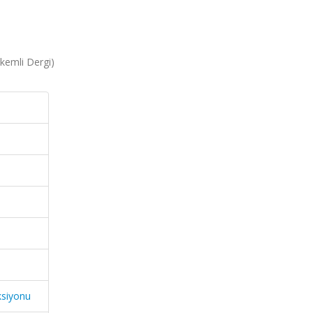
akemli Dergi)
ksiyonu