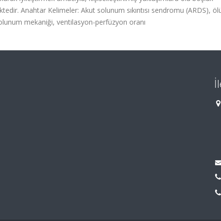
tedir. Anahtar Kelimeler: Akut solunum sıkıntısı sendromu (ARDS), öl
olunum mekaniği, ventilasyon-perfüzyon oranı
İ