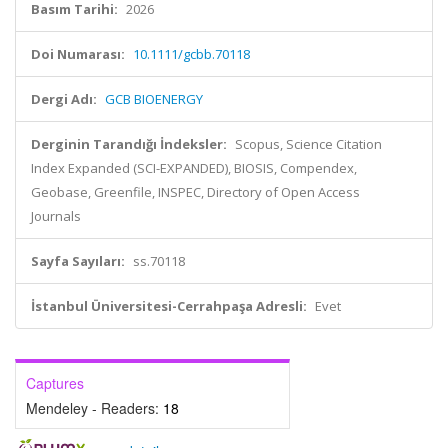
Basım Tarihi:
2026
Doi Numarası:
10.1111/gcbb.70118
Dergi Adı:
GCB BIOENERGY
Derginin Tarandığı İndeksler:
Scopus, Science Citation
Index Expanded (SCI-EXPANDED), BIOSIS, Compendex,
Geobase, Greenfile, INSPEC, Directory of Open Access
Journals
Sayfa Sayıları:
ss.70118
İstanbul Üniversitesi-Cerrahpaşa Adresli:
Evet
Captures
Mendeley - Readers:
18