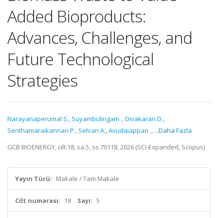
Added Bioproducts:
Advances, Challenges, and
Future Technological
Strategies
Narayanaperumal S.
,
Suyambulingam .
,
Divakaran D.
,
Senthamaraikannan P.
,
Selvan A.
,
Avudaiappan .
,
...Daha Fazla
GCB BIOENERGY, cilt.18, sa.5, ss.70118, 2026 (SCI-Expanded, Scopus)
Yayın Türü:
Makale / Tam Makale
Cilt numarası:
18
Sayı:
5