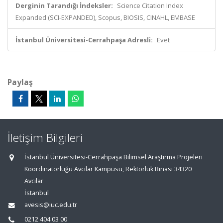
Derginin Tarandığı İndeksler:
Science Citation Index
Expanded (SCI-EXPANDED), Scopus, BIOSIS, CINAHL, EMBASE
İstanbul Üniversitesi-Cerrahpaşa Adresli:
Evet
Paylaş
İletişim Bilgileri
İstanbul Üniversitesi-Cerrahpaşa Bilimsel Araştırma Projeleri
Koordinatörlüğü Avcılar Kampüsü, Rektörlük Binası 34320
Avcılar
İstanbul
avesis@iuc.edu.tr
0212 404 03 00