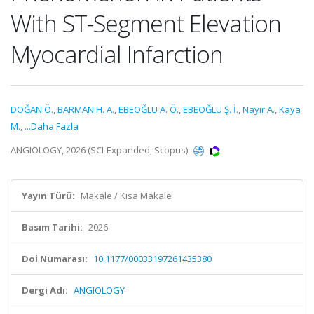
With ST-Segment Elevation
Myocardial Infarction
DOĞAN Ö.
,
BARMAN H. A.
,
EBEOĞLU A. Ö.
,
EBEOĞLU Ş. İ.
,
Nayir A.
,
Kaya
M.
,
...Daha Fazla
ANGIOLOGY, 2026 (SCI-Expanded, Scopus)
Yayın Türü:
Makale / Kısa Makale
Basım Tarihi:
2026
Doi Numarası:
10.1177/00033197261435380
Dergi Adı:
ANGIOLOGY