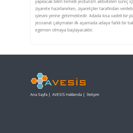
yapılacak bilim temelli jeoturizm aktiviteleri süreç i
ziyarete hazırlanırken, ziyaretçiler tarafından veri
işlevini yerine getirmektedir. Adada kısa vadeli bir 
jeosanat çalışmaları ilk aşamada adaya farklı bir bak
egemen olmaya başlayacaktır.
Ana Sayfa
|
AVESİS Hakkında
|
İletişim