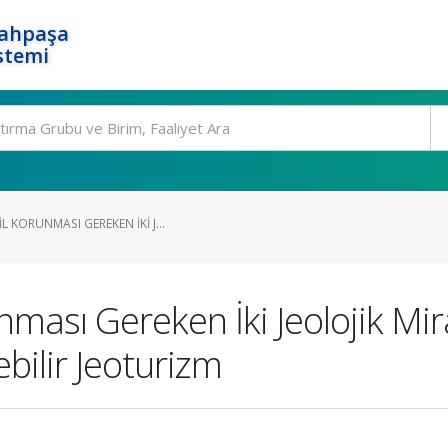
rahpaşa
stemi
 KORUNMASI GEREKEN İKI J...
ması Gereken İki Jeolojik Mir
bilir Jeoturizm