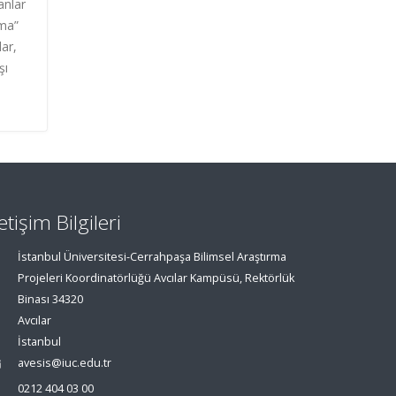
anlar
uma”
lar,
şı
letişim Bilgileri
İstanbul Üniversitesi-Cerrahpaşa Bilimsel Araştırma
Projeleri Koordinatörlüğü Avcılar Kampüsü, Rektörlük
Binası 34320
Avcılar
İstanbul
avesis@iuc.edu.tr
0212 404 03 00