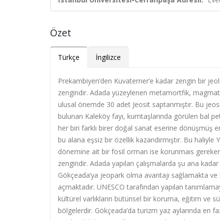
Özet
Türkçe
İngilizce
Prekambiyen’den Kuvaterner’e kadar zengin bir jeolo
zengindir. Adada yüzeylenen metamortfik, magmatik
ulusal önemde 30 adet Jeosit saptanmıştır. Bu jeosi
bulunan Kaleköy fayı, kumtaşlarında görülen bal pete
her biri farklı birer doğal sanat eserine dönüşmüş
bu alana eşsiz bir özellik kazandırmıştır. Bu haliyle
dönemine ait bir fosil orman ise korunmaıs gereken 
zengindir. Adada yapılan çalışmalarda şu ana kadar 1
Gökçeada’ya jeopark olma avantajı sağlamakta ve bil
açmaktadır. UNESCO tarafından yapılan tanımlamaya 
kültürel varlıkların bütünsel bir koruma, eğitim ve sü
bölgelerdir. Gökçeada’da turizm yaz aylarında en fazl