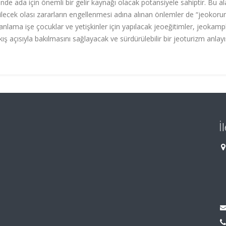
çinde ada için önemli bir gelir kaynağı olacak potansiyele sahiptir. Bu al
lebilecek olası zararların engellenmesi adına alınan önlemler de “jeokor
planlama işe çocuklar ve yetişkinler için yapılacak jeoeğitimler, jeokamp
ış açısıyla bakılmasını sağlayacak ve sürdürülebilir bir jeoturizm anlayı
İ