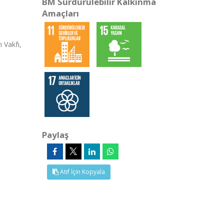
BM Sürdürülebilir Kalkınma
Amaçları
 Vakfı,
Paylaş
Atıf İçin Kopyala