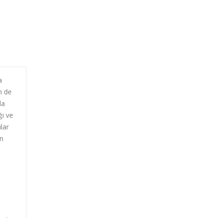
a
m de
da
ğı ve
lar
en