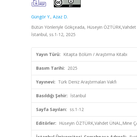
Güngör Y.
,
Azaz D.
Bütün Yönleriyle Gökçeada, Hüseyin ÖZTÜRK,Vahdet 
İstanbul, ss.1-12, 2025
Yayın Türü:
Kitapta Bölüm / Araştırma Kitabı
Basım Tarihi:
2025
Yayınevi:
Türk Deniz Araştırmaları Vakfı
Basıldığı Şehir:
İstanbul
Sayfa Sayıları:
ss.1-12
Editörler:
Hüseyin ÖZTÜRK,Vahdet ÜNAL,Mine Ç
İstanbul Üniversitesi-Cerrahpaşa Adresli:
Eve