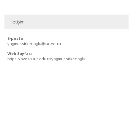
İletişim
E-posta
yagmur.sirkecioglu@iuc.edu.tr
Web Sayfası
https://avesis.iuc.edu.tr/yagmur.sirkecioglu