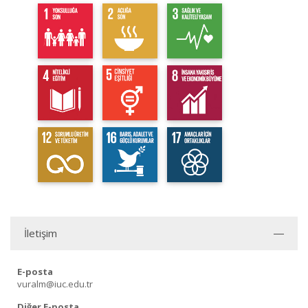
İletişim
E-posta
vuralm@iuc.edu.tr
Diğer E-posta