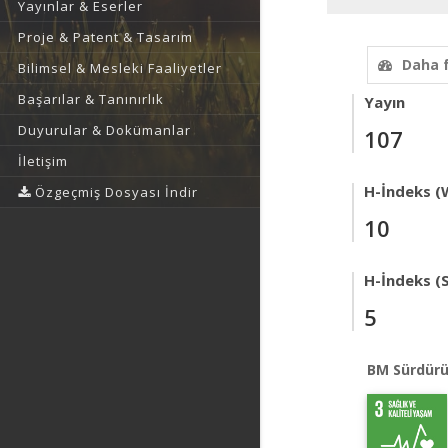
Yayınlar & Eserler
Proje & Patent & Tasarım
Daha 
Bilimsel & Mesleki Faaliyetler
Başarılar & Tanınırlık
Yayın
Duyurular & Dokümanlar
107
İletişim
H-İndeks (
Özgeçmiş Dosyası İndir
10
H-İndeks (
5
BM Sürdürü