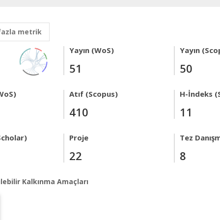
fazla metrik
Yayın (WoS)
Yayın (Sco
51
50
WoS)
Atıf (Scopus)
H-İndeks (
410
11
Scholar)
Proje
Tez Danışm
22
8
lebilir Kalkınma Amaçları