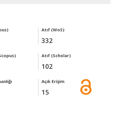
pus)
Atıf (WoS)
332
Scopus)
Atıf (Scholar)
102
anlığı
Açık Erişim
15