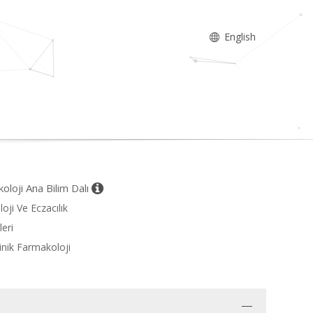
English
oloji Ana Bilim Dalı
oji Ve Eczacılık
leri
linik Farmakoloji