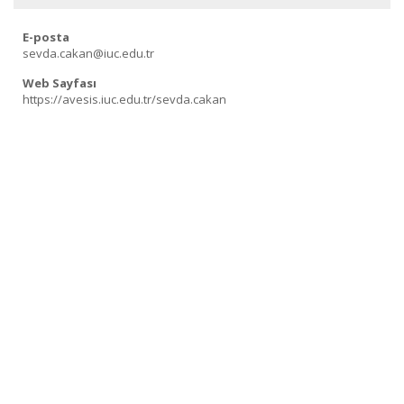
E-posta
sevda.cakan@iuc.edu.tr
Web Sayfası
https://avesis.iuc.edu.tr/sevda.cakan