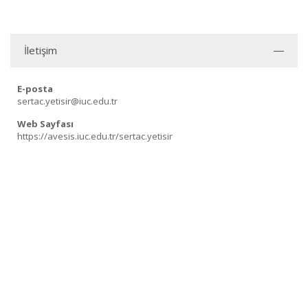
İletişim
E-posta
sertac.yetisir@iuc.edu.tr
Web Sayfası
https://avesis.iuc.edu.tr/sertac.yetisir