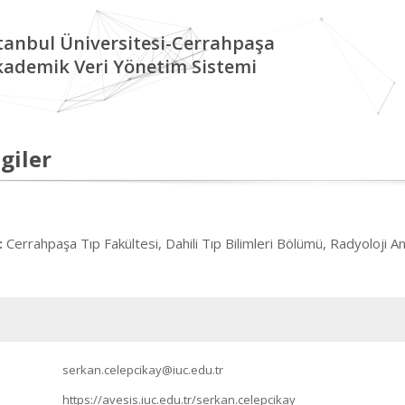
tanbul Üniversitesi-Cerrahpaşa
kademik Veri Yönetim Sistemi
giler
Cerrahpaşa Tıp Fakültesi, Dahili Tıp Bilimleri Bölümü, Radyoloji An
:
serkan.celepcikay@iuc.edu.tr
https://avesis.iuc.edu.tr/serkan.celepcikay