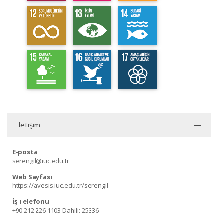
İletişim
E-posta
serengil@iuc.edu.tr
Web Sayfası
https://avesis.iuc.edu.tr/serengil
İş Telefonu
+90 212 226 1103
Dahili: 25336