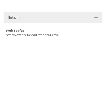
İletişim
Web Sayfası
https://avesis.iuc.edu.tr/sennur.cevik