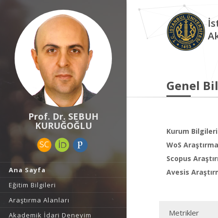
İs
A
Genel Bil
Prof. Dr. SEBUH
KURUĞOĞLU
Kurum Bilgileri
WoS Araştırma 
Scopus Araştır
Ana Sayfa
Avesis Araştır
Eğitim Bilgileri
Araştırma Alanları
Metrikler
Akademik İdari Deneyim