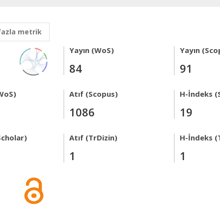
fazla metrik
Yayın (WoS)
Yayın (Sco
84
91
WoS)
Atıf (Scopus)
H-İndeks (
1086
19
Scholar)
Atıf (TrDizin)
H-İndeks (
1
1