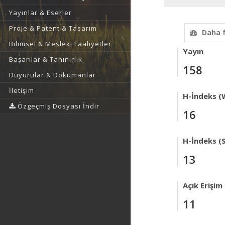
Yayınlar & Eserler
Proje & Patent & Tasarım
Daha 
Bilimsel & Mesleki Faaliyetler
Yayın
Başarılar & Tanınırlık
158
Duyurular & Dokümanlar
İletişim
H-İndeks (
Özgeçmiş Dosyası İndir
16
H-İndeks (
13
Açık Erişim
11