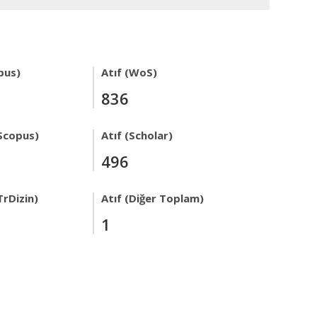
pus)
Atıf (WoS)
836
Scopus)
Atıf (Scholar)
496
TrDizin)
Atıf (Diğer Toplam)
1