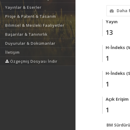
Yayınlar & Eserler
Daha 
Proje & Patent & Tasarım
Yayın
Bilimsel & Mesleki Faaliyetler
13
Başarılar & Tanınırlık
Duyurular & Dokümanlar
H-İndeks (
İletişim
1
Özgeçmiş Dosyası İndir
H-İndeks (
1
Açık Erişim
1
BM Sürdürü