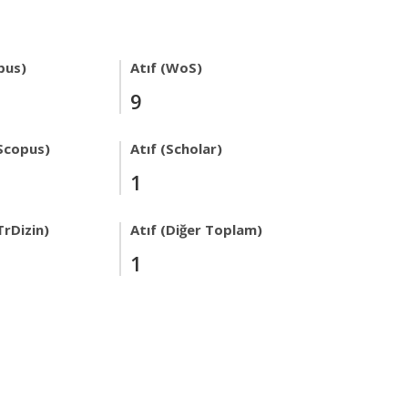
pus)
Atıf (WoS)
9
Scopus)
Atıf (Scholar)
1
TrDizin)
Atıf (Diğer Toplam)
1