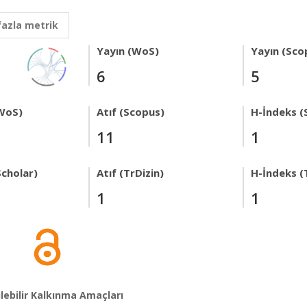
fazla metrik
Yayın (WoS)
Yayın (Sco
6
5
WoS)
Atıf (Scopus)
H-İndeks (
11
1
Scholar)
Atıf (TrDizin)
H-İndeks (
1
1
lebilir Kalkınma Amaçları