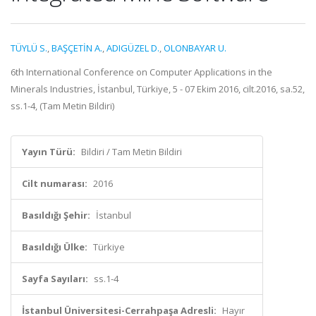
TÜYLÜ S.
,
BAŞÇETİN A.
,
ADIGÜZEL D.
,
OLONBAYAR U.
6th International Conference on Computer Applications in the
Minerals Industries, İstanbul, Türkiye, 5 - 07 Ekim 2016, cilt.2016, sa.52,
ss.1-4, (Tam Metin Bildiri)
Yayın Türü:
Bildiri / Tam Metin Bildiri
Cilt numarası:
2016
Basıldığı Şehir:
İstanbul
Basıldığı Ülke:
Türkiye
Sayfa Sayıları:
ss.1-4
İstanbul Üniversitesi-Cerrahpaşa Adresli:
Hayır