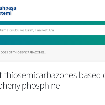
rahpaşa
stemi
ODES OF THIOSEMICARBAZONES...
f thiosemicarbazones based o
riphenylphosphine