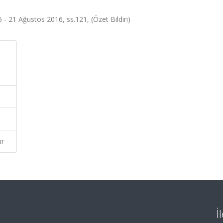
 - 21 Ağustos 2016, ss.121, (Özet Bildiri)
ır
İ