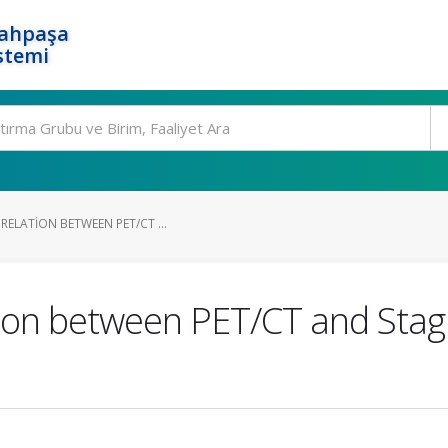
rahpaşa
stemi
RELATION BETWEEN PET/CT ...
ion between PET/CT and Stagi