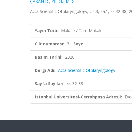
ÇAKAN D.
,
YILDIZ M. G.
Acta Scientific Otolaryngology, cilt.3, sa.1, ss.32-38,
Yayın Türü:
Makale / Tam Makale
Cilt numarası:
3
Sayı:
1
Basım Tarihi:
2020
Dergi Adı:
Acta Scientific Otolaryngology
Sayfa Sayıları:
ss.32-38
İstanbul Üniversitesi-Cerrahpaşa Adresli:
Eve