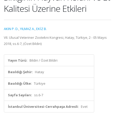
Kalitesi Üzerine Etkileri
AKIN P. D.
,
YILMAZ A.
,
EKİZ B.
VII. Ulusal Veteriner Zootekni Kongresi, Hatay, Türkiye, 2 - 05 Mayıs
2018, ss.6-7, (Özet Bildiri)
Yayın Türü:
Bildiri / Özet Bildiri
Basıldığı Şehir:
Hatay
Basıldığı Ülke:
Türkiye
Sayfa Sayıları:
ss.6-7
İstanbul Üniversitesi-Cerrahpaşa Adresli:
Evet