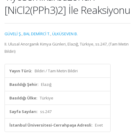
[NiCl2(PPh3)2] İle Reaksiyonu
GÜVELİ Ş.
,
BAL DEMİRCİ T.
,
ÜLKÜSEVEN B.
II. Ulusal Anorganik Kimya Günleri, Elazığ, Türkiye, ss.247, (Tam Metin
Bildiri)
Yayın Türü:
Bildiri / Tam Metin Bildiri
Basıldığı Şehir:
Elazığ
Basıldığı Ülke:
Türkiye
Sayfa Sayıları:
ss.247
İstanbul Üniversitesi-Cerrahpaşa Adresli:
Evet