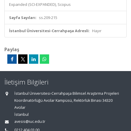
Expanded (SCI-EXPANDED), Scopus
Sayfa Sayıları:
ss.209-215
İstanbul Üniversitesi-Cerrahpaşa Adresli:
Hayır
Paylaş
İletişim Bilgileri
İstanbul Üniversitesi-Cerrahpaşa Bilimsel Araştırma Projeleri
Koordinatörlüğü Avcılar Kampüsü, Rektörlük Binası 34320
Avcılar
İstanbul
avesis@iuc.edu.tr
0212 404 03 00